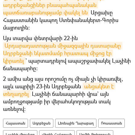
ադրբեջանցիներ բնապահպանական 
պատճառաբանությամբ փակել են
Արցախը
Հայաստանին կապող Ստեփանակերտ-Գորիս
մայրուղին։
Այս տարվա փետրվարի 22-ին
Արդարադատության միջազգային դատարանը 
Ադրբեջանի նկատմամբ հրատապ միջոց էր 
կիրառել
` պարտադրելով ապաշրջափակել Լաչինի
ճանապարհը։
2 ամիս անց այս որոշումը ոչ միայն չի կիրառվել,
այլև ապրիլի 23-ին Ադրբեջանն
անցակետ է 
տեղադրել
Լաչինի ճանապարհի վրա` այն
ամբողջությամբ իր վերահսկողության տակ
առնելով։
Հայաստան
Ադրբեջան
Լեռնային Ղարաբաղ
Ռուսաստան
Լաչինի միջանցք
Վիգեն Հակոբյան
Արմեն Գրիգորյան