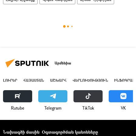
Արմենիա
ԼՈՒՐԵՐ
ՀԱՅԱՍՏԱՆ
ԱՇԽԱՐՀ
ՎԵՐԼՈՒԾՈՒԹՅՈՒՆ
ԻՆՖՈԳՐԱՖ
Rutube
Telegram
ТikТоk
VK
Նախագծի մասին
Օգտագործման կանոնները