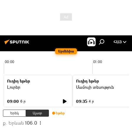
ՀԱՅ
Արմենիա
00:00
01:00
Ուղիղ եթեր
Ուղիղ եթեր
Լուրեր
Մամուլի տեսություն
09:00
09:35
6 ր
4 ր
Երեկ
Այսօր
Եթեր
ք. Երևան
106.0