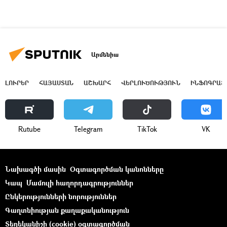
Արմենիա
ԼՈՒՐԵՐ
ՀԱՅԱՍՏԱՆ
ԱՇԽԱՐՀ
ՎԵՐԼՈՒԾՈՒԹՅՈՒՆ
ԻՆՖՈԳՐԱՖ
Rutube
Telegram
ТikТоk
VK
Նախագծի մասին
Օգտագործման կանոնները
Կապ
Մամուլի հաղորդագրություններ
Ընկերությունների նորություններ
Գաղտնիության քաղաքականություն
Տեղեկանիշի (cookie) օգտագործման