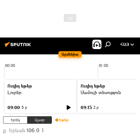
ՀԱՅ
Արմենիա
00:00
01:00
Ուղիղ եթեր
Ուղիղ եթեր
Լուրեր
Մամուլի տեսություն
09:00
09:15
5 ր
2 ր
Երեկ
Այսօր
Եթեր
ք. Երևան
106.0