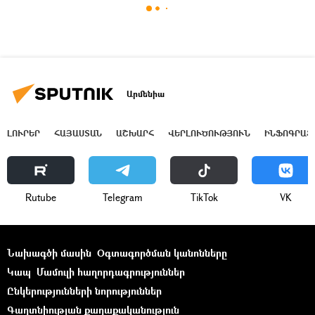
Արմենիա
ԼՈՒՐԵՐ
ՀԱՅԱՍՏԱՆ
ԱՇԽԱՐՀ
ՎԵՐԼՈՒԾՈՒԹՅՈՒՆ
ԻՆՖՈԳՐԱՖ
Rutube
Telegram
ТikТоk
VK
Նախագծի մասին
Օգտագործման կանոնները
Կապ
Մամուլի հաղորդագրություններ
Ընկերությունների նորություններ
Գաղտնիության քաղաքականություն