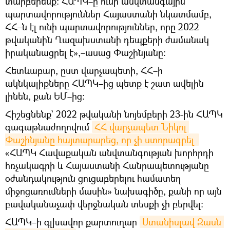
տարբերենք։ ՀԱՊԿ–ը ունի անվտանգային
պարտավորություններ Հայաստանի նկատմամբ,
ՀՀ–ն էլ ունի պարտավորություններ, որը 2022
թվականին Ղազախստանի դեպքերի ժամանակ
իրականացրել է»,–ասաց Փաշինյանը։
Հետևաբար, ըստ վարչապետի, ՀՀ–ի
ակնկալիքները ՀԱՊԿ–ից պետք է շատ ավելին
լինեն, քան ԵՄ–ից։
Հիշեցնենք` 2022 թվականի նոյեմբերի 23-ին ՀԱՊԿ
գագաթնաժողովում
ՀՀ վարչապետ Նիկոլ 
Փաշինյանը հայտարարեց, որ չի ստորագրել 
«ՀԱՊԿ Հավաքական անվտանգության խորհրդի
հռչակագրի և Հայաստանի Հանրապետությանը
օժանդակություն ցուցաբերելու համատեղ
միջոցառումների մասին» նախագիծը, քանի որ այն
բավականաչափ վերջնական տեսքի չի բերվել։
ՀԱՊԿ–ի գլխավոր քարտուղար
Ստանիսլավ Զասն 