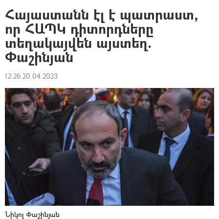
Հայաստանն էլ է պատրաստ,
որ ՀԱՊԿ դիտորդները
տեղակայվեն այստեղ.
Փաշինյան
12:26 20.04.2023
Նիկոլ Փաշինյան