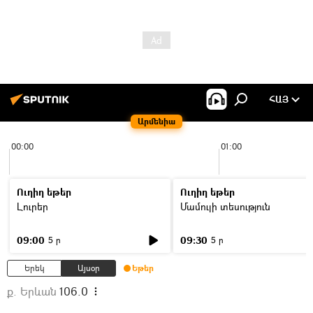
ՀԱՅ
Արմենիա
00:00
01:00
Ուղիղ եթեր
Ուղիղ եթեր
Լուրեր
Մամուլի տեսություն
09:00
09:30
5 ր
5 ր
Երեկ
Այսօր
Եթեր
ք. Երևան
106.0