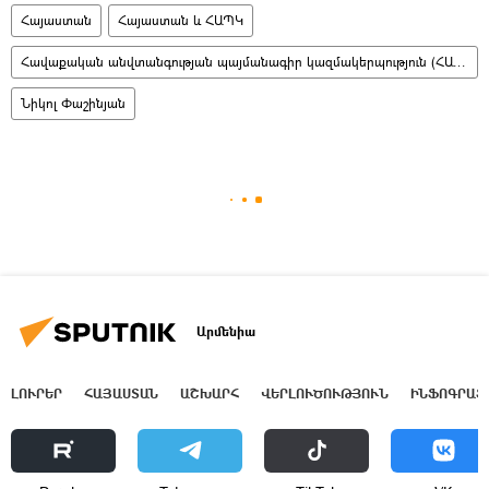
Հայաստան
Հայաստան և ՀԱՊԿ
Հավաքական անվտանգության պայմանագիր կազմակերպություն (ՀԱՊԿ)
Նիկոլ Փաշինյան
Արմենիա
ԼՈՒՐԵՐ
ՀԱՅԱՍՏԱՆ
ԱՇԽԱՐՀ
ՎԵՐԼՈՒԾՈՒԹՅՈՒՆ
ԻՆՖՈԳՐԱՖ