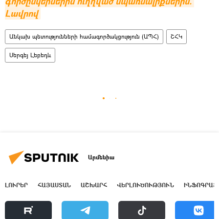
գործընկերներին ուղղված սպառնալիքներին. 
Լավրով
Անկախ պետությունների համագործակցություն (ԱՊՀ)
ՇՀԿ
Սերգեյ Լեբեդև
Արմենիա
ԼՈՒՐԵՐ
ՀԱՅԱՍՏԱՆ
ԱՇԽԱՐՀ
ՎԵՐԼՈՒԾՈՒԹՅՈՒՆ
ԻՆՖՈԳՐԱՖ