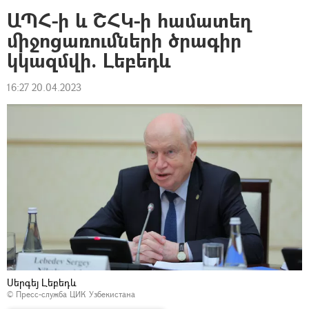
ԱՊՀ-ի և ՇՀԿ-ի համատեղ
միջոցառումների ծրագիր
կկազմվի. Լեբեդև
16:27 20.04.2023
Սերգեյ Լեբեդև
© Пресс-служба ЦИК Узбекистана