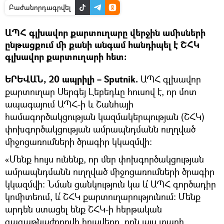
Բաժանորդագրվել
ԱՊՀ գլխավոր քարտուղարը վերջին ամիսների
ընթացքում մի քանի անգամ հանդիպել է ՇՀԿ
գլխավոր քարտուղարի հետ:
ԵՐԵՎԱՆ, 20 ապրիլի – Sputnik.
ԱՊՀ գլխավոր
քարտուղար Սերգեյ Լեբեդևը հուսով է, որ մոտ
ապագայում ԱՊՀ-ի և Շանհայի
համագործակցության կազմակերպության (ՇՀԿ)
փոխգործակցության ամրապնդմանն ուղղված
միջոցառումների ծրագիր կկազմվի:
«Մենք հույս ունենք, որ մեր փոխգործակցության
ամրապնդմանն ուղղված միջոցառումների ծրագիր
կկազմվի։ Նման ցանկություն կա և՛ ԱՊՀ գործադիր
կոմիտեում, և՛ ՇՀԿ քարտուղարությունում։ Մենք
արդեն ստացել ենք ՇՀԿ-ի հերթական
գագաթնաժողովի հրավերը, որն այս տարի