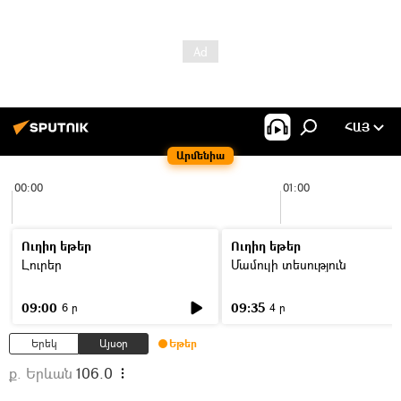
ՀԱՅ
Արմենիա
00:00
01:00
Ուղիղ եթեր
Ուղիղ եթեր
Լուրեր
Մամուլի տեսություն
09:00
09:35
6 ր
4 ր
Երեկ
Այսօր
Եթեր
ք. Երևան
106.0