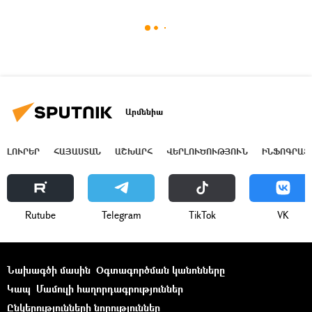
Արմենիա
ԼՈՒՐԵՐ
ՀԱՅԱՍՏԱՆ
ԱՇԽԱՐՀ
ՎԵՐԼՈՒԾՈՒԹՅՈՒՆ
ԻՆՖՈԳՐԱՖ
Rutube
Telegram
ТikТоk
VK
Նախագծի մասին
Օգտագործման կանոնները
Կապ
Մամուլի հաղորդագրություններ
Ընկերությունների նորություններ