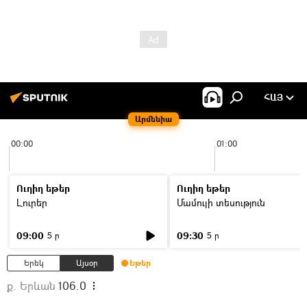
ՀԱՅ
Արմենիա
00:00
01:00
Ուղիղ եթեր
Ուղիղ եթեր
Լուրեր
Մամուլի տեսություն
09:00
09:30
5 ր
5 ր
Երեկ
Այսօր
Եթեր
ք. Երևան
106.0