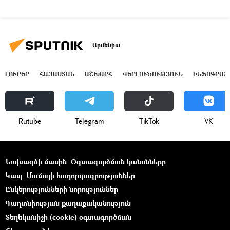
Արմենիա
ԼՈՒՐԵՐ
ՀԱՅԱՍՏԱՆ
ԱՇԽԱՐՀ
ՎԵՐԼՈՒԾՈՒԹՅՈՒՆ
ԻՆՖՈԳՐԱՖ
Rutube
Telegram
ТikТоk
VK
Նախագծի մասին
Օգտագործման կանոնները
Կապ
Մամուլի հաղորդագրություններ
Ընկերությունների նորություններ
Գաղտնիության քաղաքականություն
Տեղեկանիշի (cookie) օգտագործման