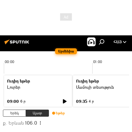
ՀԱՅ
Արմենիա
00:00
01:00
Ուղիղ եթեր
Ուղիղ եթեր
Լուրեր
Մամուլի տեսություն
09:00
09:35
6 ր
4 ր
Երեկ
Այսօր
Եթեր
ք. Երևան
106.0