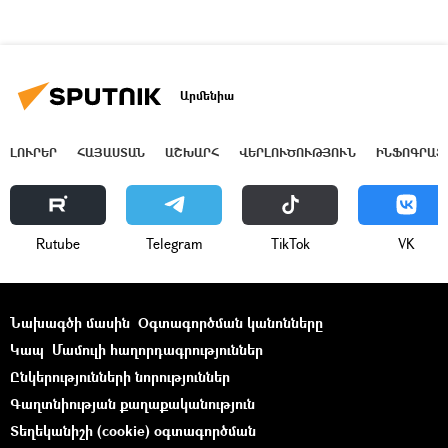
Արմենիա
ԼՈՒՐԵՐ
ՀԱՅԱՍՏԱՆ
ԱՇԽԱՐՀ
ՎԵՐԼՈՒԾՈՒԹՅՈՒՆ
ԻՆՖՈԳՐԱՖ
Rutube
Telegram
ТikТоk
VK
Նախագծի մասին
Օգտագործման կանոնները
Կապ
Մամուլի հաղորդագրություններ
Ընկերությունների նորություններ
Գաղտնիության քաղաքականություն
Տեղեկանիշի (cookie) օգտագործման