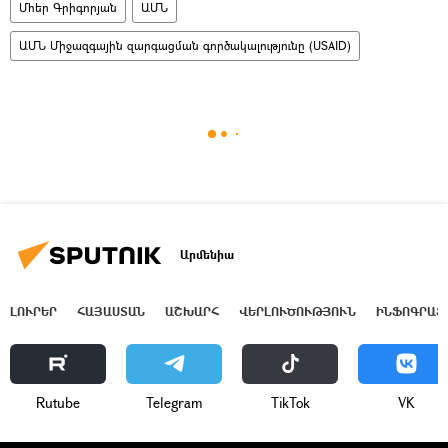
Մհեր Գրիգորյան
ԱՄՆ
ԱՄՆ Միջազգային զարգացման գործակալությունը (USAID)
Արմենիա
ԼՈՒՐԵՐ
ՀԱՅԱՍՏԱՆ
ԱՇԽԱՐՀ
ՎԵՐԼՈՒԾՈՒԹՅՈՒՆ
ԻՆՖՈԳՐԱՖ
Rutube
Telegram
ТikТоk
VK