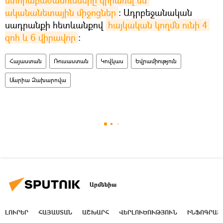
ստորաբաժանումները կիրառել են 
ականանետային միջոցներ
։ Ադրբեջանական
սադրանքի հետևանքով
հայկական կողմն ունի 4 
զոհ և 6 վիրավոր
։
Հայաստան
Ռուսաստան
Կովկաս
Եվրամիություն
Մարիա Զախարովա
Արմենիա
ԼՈՒՐԵՐ
ՀԱՅԱՍՏԱՆ
ԱՇԽԱՐՀ
ՎԵՐԼՈՒԾՈՒԹՅՈՒՆ
ԻՆՖՈԳՐԱՖ