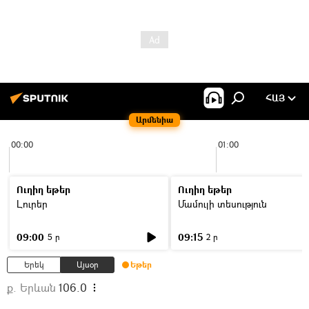
ՀԱՅ
Արմենիա
00:00
01:00
Ուղիղ եթեր
Ուղիղ եթեր
Լուրեր
Մամուլի տեսություն
09:00
09:15
5 ր
2 ր
Երեկ
Այսօր
Եթեր
ք. Երևան
106.0