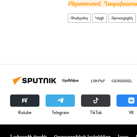
Բելառուսում, Ղազախստան
Թաիլանդ
Կղզի
Զբոսաշրջիկ
Արմենիա
ԼՈՒՐԵՐ
ՀԱՅԱՍՏԱՆ
Rutube
Telegram
ТikТоk
VK
Նախագծի մասին
Օգտագործման կանոնները
Կապ