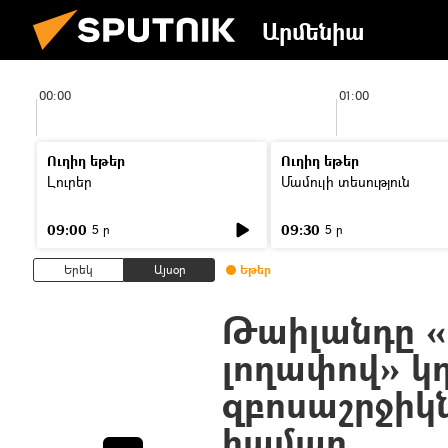
Արմենիա
00:00
01:00
Ուղիղ եթեր
Ուղիղ եթեր
Լուրեր
Մամուլի տեսություն
09:00
09:30
5 ր
5 ր
Երեկ
Այսօր
Եթեր
Թաիլանդը «
լողափով» կ
զբոսաշրջիկ
համար