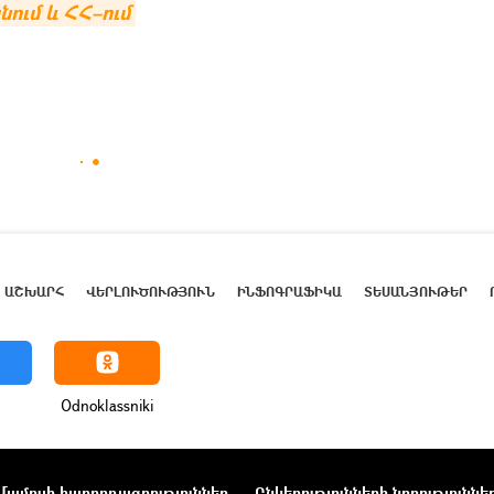
ում և ՀՀ–ում
ԱՇԽԱՐՀ
ՎԵՐԼՈՒԾՈՒԹՅՈՒՆ
ԻՆՖՈԳՐԱՖԻԿԱ
ՏԵՍԱՆՅՈՒԹԵՐ
Odnoklassniki
Մամուլի հաղորդագրություններ
Ընկերությունների նորություննե