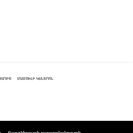
ՌԱԴԻՈ
ՄԱՄՈՒԼԻ ԿԵՆՏՐՈՆ
ր
Գաղտնիության քաղաքականություն