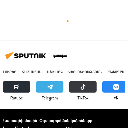
Արմենիա
ԼՈՒՐԵՐ
ՀԱՅԱՍՏԱՆ
ԱՇԽԱՐՀ
ՎԵՐԼՈՒԾՈՒԹՅՈՒՆ
ԻՆՖՈԳՐԱՖ
Rutube
Telegram
ТikТоk
VK
Նախագծի մասին
Օգտագործման կանոնները