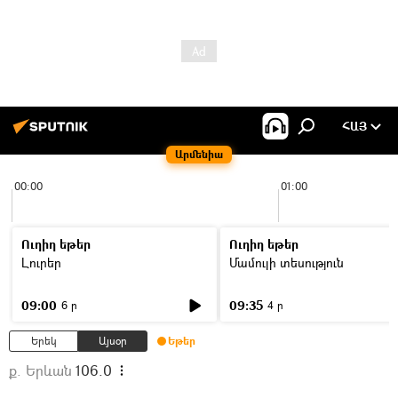
ՀԱՅ
Արմենիա
00:00
01:00
Ուղիղ եթեր
Ուղիղ եթեր
Լուրեր
Մամուլի տեսություն
09:00
09:35
6 ր
4 ր
Երեկ
Այսօր
Եթեր
ք. Երևան
106.0