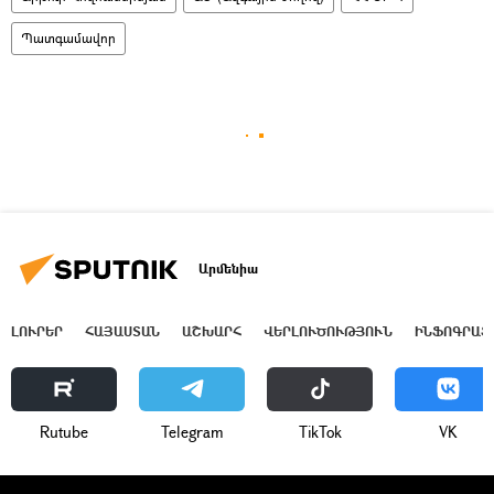
Պատգամավոր
Արմենիա
ԼՈՒՐԵՐ
ՀԱՅԱՍՏԱՆ
ԱՇԽԱՐՀ
ՎԵՐԼՈՒԾՈՒԹՅՈՒՆ
ԻՆՖՈԳՐԱՖ
Rutube
Telegram
ТikТоk
VK