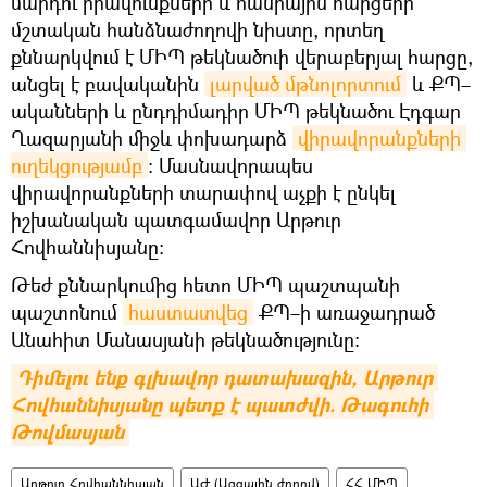
մարդու իրավունքների և հանրային հարցերի
մշտական հանձնաժողովի նիստը, որտեղ
քննարկվում է ՄԻՊ թեկնածուի վերաբերյալ հարցը,
անցել է բավականին
լարված մթնոլորտում
և ՔՊ–
ականների և ընդդիմադիր ՄԻՊ թեկնածու Էդգար
Ղազարյանի միջև փոխադարձ
վիրավորանքների 
ուղեկցությամբ
։ Մասնավորապես
վիրավորանքների տարափով աչքի է ընկել
իշխանական պատգամավոր Արթուր
Հովհաննիսյանը։
Թեժ քննարկումից հետո ՄԻՊ պաշտպանի
պաշտոնում
հաստատվեց
ՔՊ–ի առաջադրած
Անահիտ Մանասյանի թեկնածությունը։
Դիմելու ենք գլխավոր դատախազին, Արթուր 
Հովհաննիսյանը պետք է պատժվի. Թագուհի 
Թովմասյան
Արթուր Հովհաննիսյան
ԱԺ (Ազգային ժողով)
ՀՀ ՄԻՊ