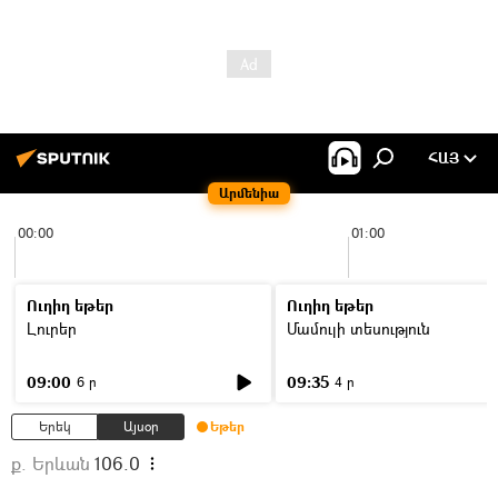
ՀԱՅ
Արմենիա
00:00
01:00
Ուղիղ եթեր
Ուղիղ եթեր
Լուրեր
Մամուլի տեսություն
09:00
09:35
6 ր
4 ր
Երեկ
Այսօր
Եթեր
ք. Երևան
106.0