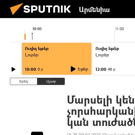
Արմենիա
10:05
11:00
Ուղիղ եթեր
Ուղիղ եթեր
Լուրեր
Լուրեր
Եթեր
10:00
12:00
0 ր
46 ր
Երեկ
Այսօր
Մարսելի կե
չորսհարկանի
կան տուժած
10:28 09.04.2023
(Թարմացված է