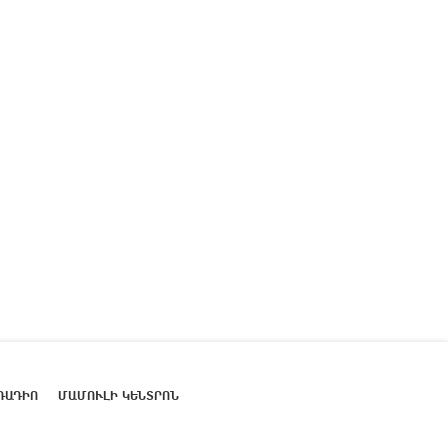
ՌԱԴԻՈ
ՄԱՄՈՒԼԻ ԿԵՆՏՐՈՆ