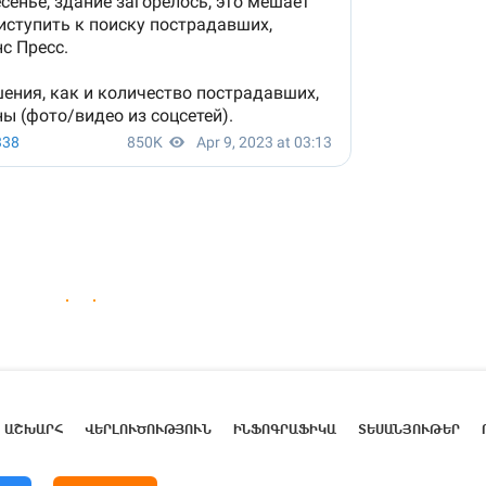
ԱՇԽԱՐՀ
ՎԵՐԼՈՒԾՈՒԹՅՈՒՆ
ԻՆՖՈԳՐԱՖԻԿԱ
ՏԵՍԱՆՅՈՒԹԵՐ