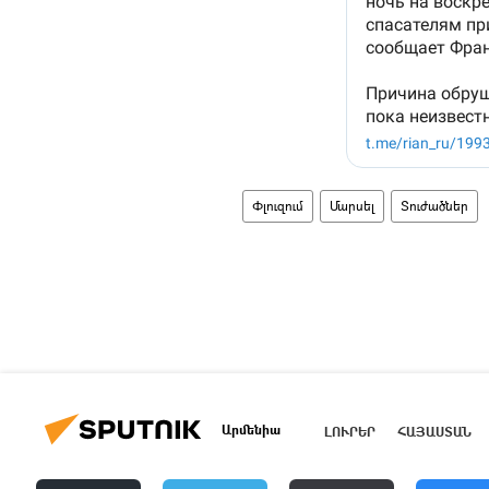
Փլուզում
Մարսել
Տուժածներ
Արմենիա
ԼՈՒՐԵՐ
ՀԱՅԱՍՏԱՆ