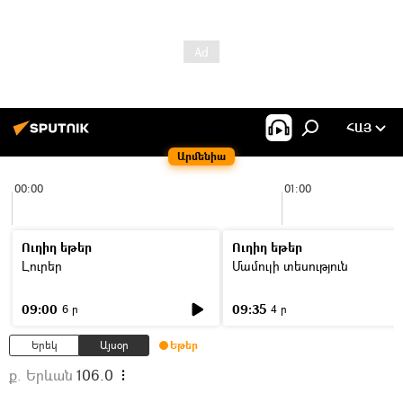
ՀԱՅ
Արմենիա
00:00
01:00
Ուղիղ եթեր
Ուղիղ եթեր
Լուրեր
Մամուլի տեսություն
09:00
09:35
6 ր
4 ր
Երեկ
Այսօր
Եթեր
ք. Երևան
106.0