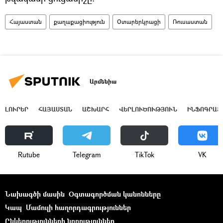
Հայաստան
քաղաքացիություն
Օտարերկրացի
Ռուսաստան
Արմենիա
ԼՈՒՐԵՐ
ՀԱՅԱՍՏԱՆ
ԱՇԽԱՐՀ
ՎԵՐԼՈՒԾՈՒԹՅՈՒՆ
ԻՆՖՈԳՐԱՖ
Rutube
Telegram
ТikТоk
VK
Նախագծի մասին
Օգտագործման կանոնները
Կապ
Մամուլի հաղորդագրություններ
Ընկերությունների նորություններ