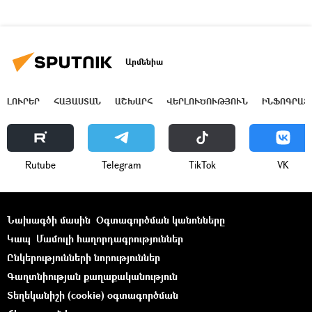
Արմենիա
ԼՈՒՐԵՐ
ՀԱՅԱՍՏԱՆ
ԱՇԽԱՐՀ
ՎԵՐԼՈՒԾՈՒԹՅՈՒՆ
ԻՆՖՈԳՐԱՖ
Rutube
Telegram
ТikТоk
VK
Նախագծի մասին
Օգտագործման կանոնները
Կապ
Մամուլի հաղորդագրություններ
Ընկերությունների նորություններ
Գաղտնիության քաղաքականություն
Տեղեկանիշի (cookie) օգտագործման