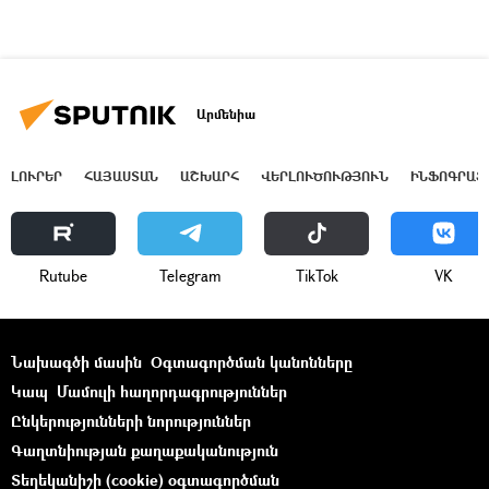
Արմենիա
ԼՈՒՐԵՐ
ՀԱՅԱՍՏԱՆ
ԱՇԽԱՐՀ
ՎԵՐԼՈՒԾՈՒԹՅՈՒՆ
ԻՆՖՈԳՐԱՖ
Rutube
Telegram
ТikТоk
VK
Նախագծի մասին
Օգտագործման կանոնները
Կապ
Մամուլի հաղորդագրություններ
Ընկերությունների նորություններ
Գաղտնիության քաղաքականություն
Տեղեկանիշի (cookie) օգտագործման