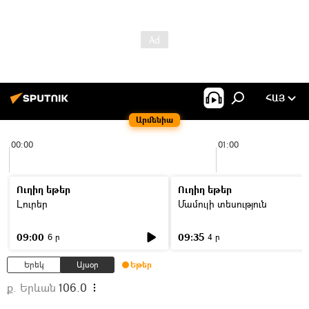
ՀԱՅ
Արմենիա
00:00
01:00
Ուղիղ եթեր
Ուղիղ եթեր
Լուրեր
Մամուլի տեսություն
09:00
09:35
6 ր
4 ր
Երեկ
Այսօր
Եթեր
ք. Երևան
106.0