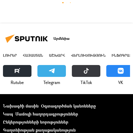
Արմենիա
ԼՈՒՐԵՐ
ՀԱՅԱՍՏԱՆ
ԱՇԽԱՐՀ
ՎԵՐԼՈՒԾՈՒԹՅՈՒՆ
ԻՆՖՈԳՐԱՖ
Rutube
Telegram
ТikТоk
VK
Նախագծի մասին
Օգտագործման կանոնները
Կապ
Մամուլի հաղորդագրություններ
Ընկերությունների նորություններ
Գաղտնիության քաղաքականություն