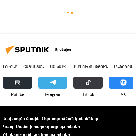
Արմենիա
ԼՈՒՐԵՐ
ՀԱՅԱՍՏԱՆ
ԱՇԽԱՐՀ
ՎԵՐԼՈՒԾՈՒԹՅՈՒՆ
ԻՆՖՈԳՐԱՖ
Rutube
Telegram
ТikТоk
VK
Նախագծի մասին
Օգտագործման կանոնները
Կապ
Մամուլի հաղորդագրություններ
Ընկերությունների նորություններ