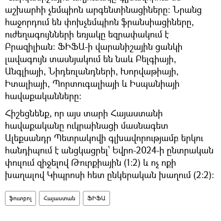
աշխարհի չեմպիոն արգենտինացիները։ Նրանց
հաջորդում են փոխչեմպիոն ֆրանսիացիները,
ուժեղագույնների եռյակը եզրափակում է
Բրազիլիան։ ՖԻՖԱ-ի վարանիշային ցանկի
լավագույն տասնյակում են նաև Բելգիայի,
Անգլիայի, Նիդեռլանդների, Խորվաթիայի,
Իտալիայի, Պորտուգալիայի և Իսպանիայի
հավաքականները:
Հիշեցնենք, որ այս տարի Հայաստանի
հավաքականը ուկրաինացի մասնագետ
Ալեքսանդր Պետրակովի գլխավորությամբ երկու
հանդիպում է անցկացրել՝ Եվրո-2024-ի ընտրական
փուլում զիջելով Թուրքիային (1:2) և ոչ ոքի
խաղալով Կիպրոսի հետ ընկերական խաղում (2:2):
ֆուտբոլ
Հայաստան
ՖԻՖԱ