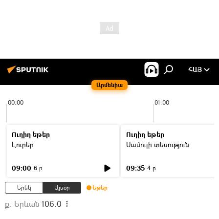
ՀԱՅ
Արմենիա
00:00
01:00
Ուղիղ եթեր
Ուղիղ եթեր
Լուրեր
Մամուլի տեսություն
09:00
09:35
6 ր
4 ր
Երեկ
Այսօր
Եթեր
ք. Երևան
106.0