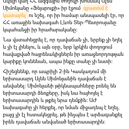
Ավելի վաղ ՀՀ ազգային ժողովի խոսնակ Ալեն
Սիմոնյանը «Ֆեյսբուքի» իր էջում
գրառում է 
կատարել 
ու նշել, որ իր համար անսպասելի էր, որ
ՀՀ առաջին նախագահ Լևոն Տեր-Պետրոսյանը
կպահանջի իր հրաժարականը։
Նա վստահեցրել է, որ դավաճան չի, երբեք չի եղել
և չի էլ լինելու, և այն օրը, երբ կրկին փողոցում
հավաքված հայրենակիցներն իր առաջնորդության
կարիքը կունենան, ապա ինքը տանը չի նստի։
Հիշեցնենք, որ ապրիլի 2-ին Կասկադում մի
երիտասարդ Ալեն Սիմոնյանին դավաճան է
անվանել: Սիմոնյանի թիկնապահները բռնել են
երիտասարդի ձեռքերը, իսկ նա հայհոյել է
երիտասարդին և թքել նրա դեմքին: ԱԺ
նախագահը չի հերքել, որ նման միջադեպ է եղել,
բայց չի էլ հստակեցրել, թե ինչպես է արձագանքել
իրեն դավաճան անվանած երիտասարդին։