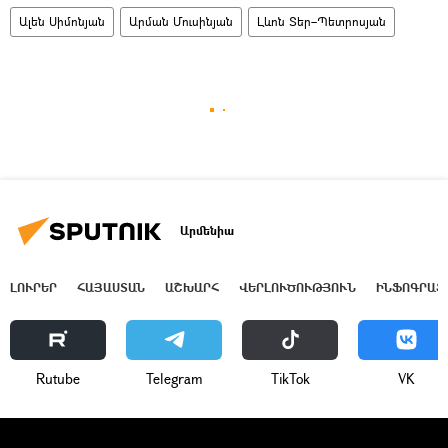
Ալեն Սիմոնյան
Արման Մուսինյան
Լևոն Տեր–Պետրոսյան
Արմենիա
ԼՈՒՐԵՐ
ՀԱՅԱՍՏԱՆ
ԱՇԽԱՐՀ
ՎԵՐԼՈՒԾՈՒԹՅՈՒՆ
ԻՆՖՈԳՐԱՖ
Rutube
Telegram
ТikТоk
VK