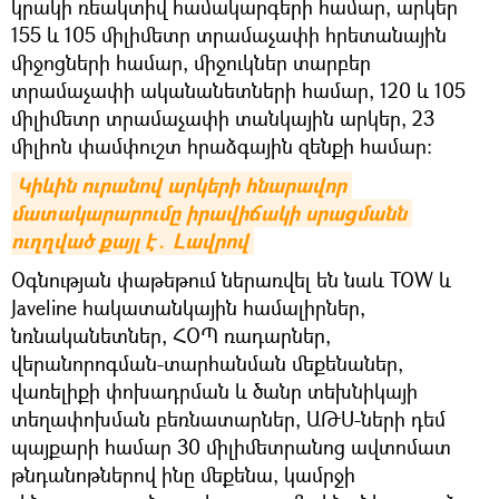
կրակի ռեակտիվ համակարգերի համար, արկեր
155 և 105 միլիմետր տրամաչափի հրետանային
միջոցների համար, միջուկներ տարբեր
տրամաչափի ականանետների համար, 120 և 105
միլիմետր տրամաչափի տանկային արկեր, 23
միլիոն փամփուշտ հրաձգային զենքի համար:
Կիևին ուրանով արկերի հնարավոր 
մատակարարումը իրավիճակի սրացմանն 
ուղղված քայլ է․ Լավրով
Օգնության փաթեթում ներառվել են նաև TOW և
Javeline հակատանկային համալիրներ,
նռնականետներ, ՀՕՊ ռադարներ,
վերանորոգման-տարհանման մեքենաներ,
վառելիքի փոխադրման և ծանր տեխնիկայի
տեղափոխման բեռնատարներ, ԱԹՍ-ների դեմ
պայքարի համար 30 միլիմետրանոց ավտոմատ
թնդանոթներով ինը մեքենա, կամրջի