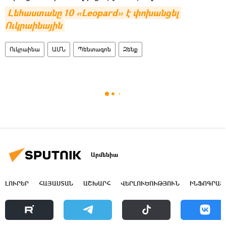
Լեհաստանը 10 «Leopard» է փոխանցել 
Ուկրաինային
Ուկրաինա
ԱՄՆ
Պենտագոն
Զենք
Արմենիա
ԼՈՒՐԵՐ
ՀԱՅԱՍՏԱՆ
ԱՇԽԱՐՀ
ՎԵՐԼՈՒԾՈՒԹՅՈՒՆ
ԻՆՖՈԳՐԱՖ