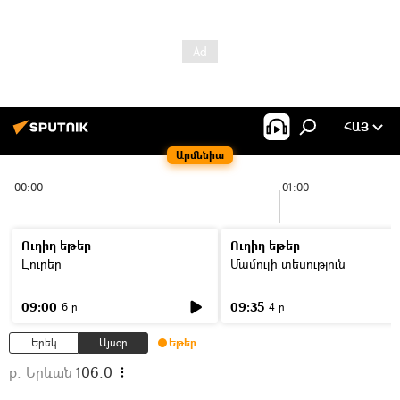
ՀԱՅ
Արմենիա
00:00
01:00
Ուղիղ եթեր
Ուղիղ եթեր
Լուրեր
Մամուլի տեսություն
09:00
09:35
6 ր
4 ր
Երեկ
Այսօր
Եթեր
ք. Երևան
106.0