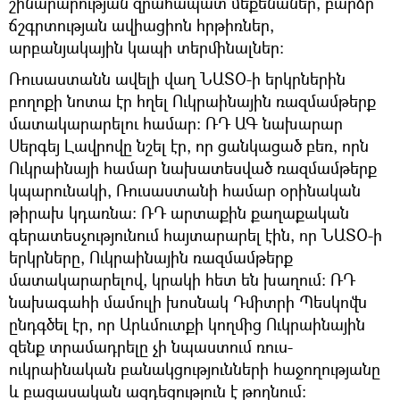
շինարարության զրահապատ մեքենաներ, բարձր
ճշգրտության ավիացիոն հրթիռներ,
արբանյակային կապի տերմինալներ:
Ռուսաստանն ավելի վաղ ՆԱՏՕ-ի երկրներին
բողոքի նոտա էր հղել Ուկրաինային ռազմամթերք
մատակարարելու համար։ ՌԴ ԱԳ նախարար
Սերգեյ Լավրովը նշել էր, որ ցանկացած բեռ, որն
Ուկրաինայի համար նախատեսված ռազմամթերք
կպարունակի, Ռուսաստանի համար օրինական
թիրախ կդառնա։ ՌԴ արտաքին քաղաքական
գերատեսչությունում հայտարարել էին, որ ՆԱՏՕ-ի
երկրները, Ուկրաինային ռազմամթերք
մատակարարելով, կրակի հետ են խաղում։ ՌԴ
նախագահի մամուլի խոսնակ Դմիտրի Պեսկովն
ընդգծել էր, որ Արևմուտքի կողմից Ուկրաինային
զենք տրամադրելը չի նպաստում ռուս-
ուկրաինական բանակցությունների հաջողությանը
և բացասական ազդեցություն է թողնում։