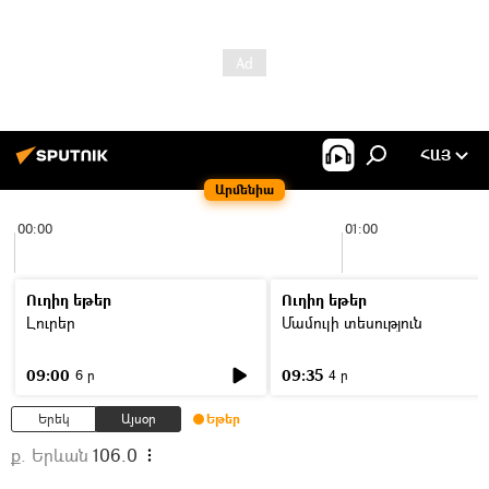
ՀԱՅ
Արմենիա
00:00
01:00
Ուղիղ եթեր
Ուղիղ եթեր
Լուրեր
Մամուլի տեսություն
09:00
09:35
6 ր
4 ր
Երեկ
Այսօր
Եթեր
ք. Երևան
106.0