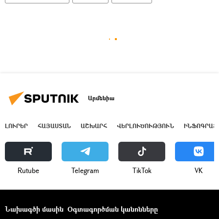
Արմենիա
ԼՈՒՐԵՐ
ՀԱՅԱՍՏԱՆ
ԱՇԽԱՐՀ
ՎԵՐԼՈՒԾՈՒԹՅՈՒՆ
ԻՆՖՈԳՐԱՖ
Rutube
Telegram
ТikТоk
VK
Նախագծի մասին
Օգտագործման կանոնները