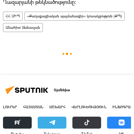
Ղազարյանի թեկնածությունը։
ՀՀ ՄԻՊ
«Քաղաքացիական պայմանագիր» կուսակցություն (ՔՊ)
Անահիտ Մանասյան
Արմենիա
ԼՈՒՐԵՐ
ՀԱՅԱՍՏԱՆ
ԱՇԽԱՐՀ
ՎԵՐԼՈՒԾՈՒԹՅՈՒՆ
ԻՆՖՈԳՐԱՖ