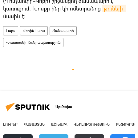
(Գուդաուրի–Կոբի) շրջանցող ճանապարհ է
կառուցում։ Խոսքը ինը կիլոմետրանոց
թունելի 
մասին է։
Լարս
Վերին Լարս
Ճանապարհ
Վրաստանի Հանրապետություն
Արմենիա
ԼՈՒՐԵՐ
ՀԱՅԱՍՏԱՆ
ԱՇԽԱՐՀ
ՎԵՐԼՈՒԾՈՒԹՅՈՒՆ
ԻՆՖՈԳՐԱՖ