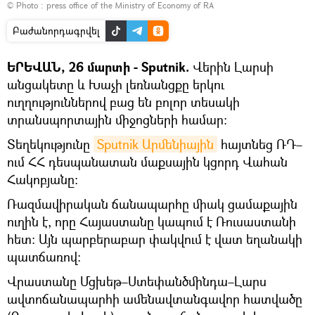
© Photo :
press office of the Ministry of Economy of RA
Բաժանորդագրվել
ԵՐԵՎԱՆ, 26 մարտի - Sputnik.
Վերին Լարսի
անցակետը և Խաչի լեռնանցքը երկու
ուղղություններով բաց են բոլոր տեսակի
տրանսպորտային միջոցների համար:
Տեղեկությունը
Sputnik Արմենիային
հայտնեց ՌԴ–
ում ՀՀ դեսպանատան մաքսային կցորդ Վահան
Հակոբյանը։
Ռազմավիրական ճանապարհը միակ ցամաքային
ուղին է, որը Հայաստանը կապում է Ռուսաստանի
հետ։ Այն պարբերաբար փակվում է վատ եղանակի
պատճառով։
Վրաստանը Մցխեթ–Ստեփանծմինդա–Լարս
ավտոճանապարհի ամենավտանգավոր հատվածը