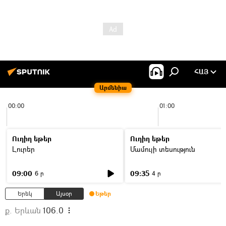
ՀԱՅ
Արմենիա
00:00
01:00
Ուղիղ եթեր
Ուղիղ եթեր
Լուրեր
Մամուլի տեսություն
09:00
09:35
6 ր
4 ր
Երեկ
Այսօր
Եթեր
ք. Երևան
106.0