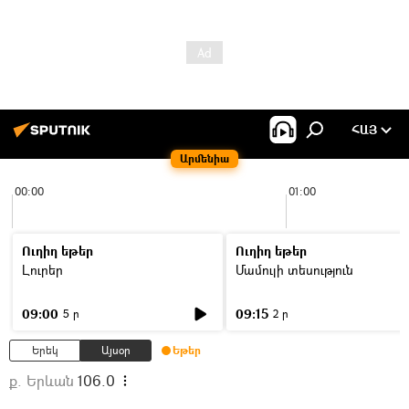
ՀԱՅ
Արմենիա
00:00
01:00
Ուղիղ եթեր
Ուղիղ եթեր
Լուրեր
Մամուլի տեսություն
09:00
09:15
5 ր
2 ր
Երեկ
Այսօր
Եթեր
ք. Երևան
106.0