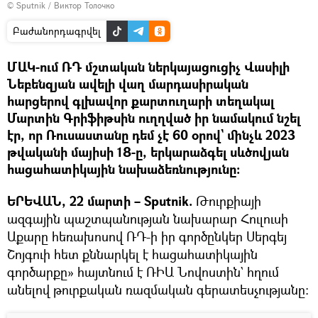
© Sputnik / Виктор Толочко
Բաժանորդագրվել
ՄԱԿ-ում ՌԴ մշտական ներկայացուցիչ Վասիլի
Նեբենզյան ավելի վաղ մարդասիրական
հարցերով գլխավոր քարտուղարի տեղակալ
Մարտին Գրիֆիթսին ուղղված իր նամակում նշել
էր, որ Ռուսաստանը դեմ չէ 60 օրով` մինչև 2023
թվականի մայիսի 18-ը, երկարաձգել սևծովյան
հացահատիկային նախաձեռնությունը։
ԵՐԵՎԱՆ, 22 մարտի – Sputnik.
Թուրքիայի
ազգային պաշտպանության նախարար Հուլուսի
Աքարը հեռախոսով ՌԴ-ի իր գործընկեր Սերգեյ
Շոյգուի հետ քննարկել է հացահատիկային
գործարքը» հայտնում է ՌԻԱ Նովոստին` հղում
անելով թուրքական ռազմական գերատեսչությանը։