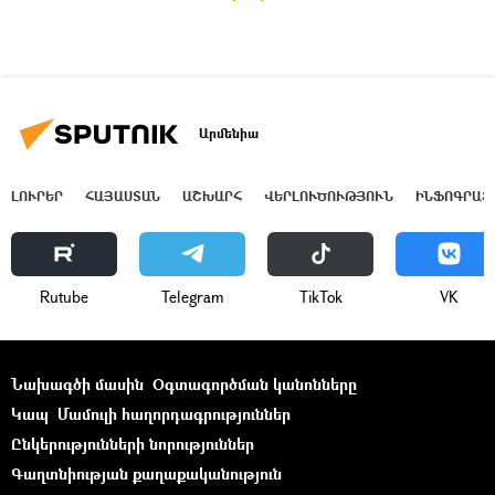
Արմենիա
ԼՈՒՐԵՐ
ՀԱՅԱՍՏԱՆ
ԱՇԽԱՐՀ
ՎԵՐԼՈՒԾՈՒԹՅՈՒՆ
ԻՆՖՈԳՐԱՖ
Rutube
Telegram
ТikТоk
VK
Նախագծի մասին
Օգտագործման կանոնները
Կապ
Մամուլի հաղորդագրություններ
Ընկերությունների նորություններ
Գաղտնիության քաղաքականություն