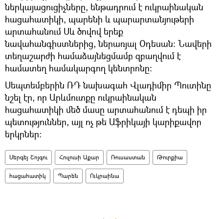
ներկայացուցիչները, ենթադրում է ուկրաինական
հացահատիկի, պարենի և պարարտանյութերի
արտահանում Սև ծովով երեք
նավահանգիստներից, ներառյալ Օդեսան: Նավերի
տեղաշարժի համաձայնեցմամբ զբաղվում է
համատեղ համակարգող կենտրոնը։
Սեպտեմբերին ՌԴ նախագահ Վլադիմիր Պուտինը
նշել էր, որ Արևմուտքը ուկրաինական
հացահատիկի մեծ մասը արտահանում է դեպի իր
պետություններ, այլ ոչ թե Աֆրիկայի կարիքավոր
երկրներ։
Սերգեյ Շոյգու
Հուլուսի Աքար
Ռուսաստան
Թուրքիա
հացահատիկ
Պարեն
Ուկրաինա