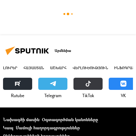
Արմենիա
ԼՈՒՐԵՐ
ՀԱՅԱՍՏԱՆ
ԱՇԽԱՐՀ
ՎԵՐԼՈՒԾՈՒԹՅՈՒՆ
ԻՆՖՈԳՐԱՖ
Rutube
Telegram
ТikТоk
VK
Նախագծի մասին
Օգտագործման կանոնները
Կապ
Մամուլի հաղորդագրություններ
Ընկերությունների նորություններ