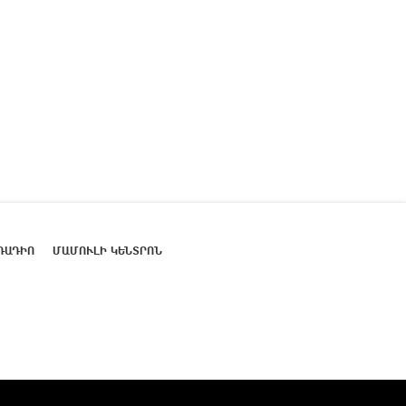
ՌԱԴԻՈ
ՄԱՄՈՒԼԻ ԿԵՆՏՐՈՆ