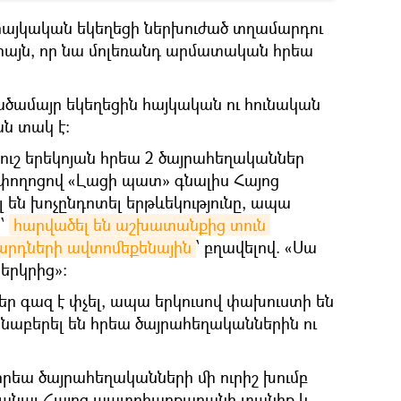
հայկական եկեղեցի ներխուժած տղամարդու
միայն, որ նա մոլեռանդ արմատական հրեա
ածամայր եկեղեցին հայկական ու հունական
ն տակ է։
ի ուշ երեկոյան հրեա 2 ծայրահեղականներ
ողոցով «Լացի պատ» գնալիս Հայոց
 են խոչընդոտել երթևեկությունը, ապա
՝
հարվածել են աշխատանքից տուն 
արդների ավտոմեքենային
՝ բղավելով. «Սա
 երկրից»:
ր գազ է փչել, ապա երկուսով փախուստի են
տնաբերել են հրեա ծայրահեղականներին ու
հրեա ծայրահեղականների մի ուրիշ խումբ
ձրանալ Հայոց պատրիարքարանի տանիք և