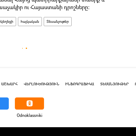
աչակիր ու Հայաստանի դրոշները:
Եկեղեցի
հայկական
Տեսանյութեր
ԱՇԽԱՐՀ
ՎԵՐԼՈՒԾՈՒԹՅՈՒՆ
ԻՆՖՈԳՐԱՖԻԿԱ
ՏԵՍԱՆՅՈՒԹԵՐ
Odnoklassniki