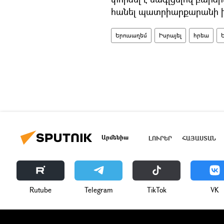
հանել պատրիարքարանի խ
Երուսաղեմ
Իսրայել
հրեա
Արմենիա
ԼՈՒՐԵՐ
ՀԱՅԱՍՏԱՆ
Rutube
Telegram
ТikТоk
VK