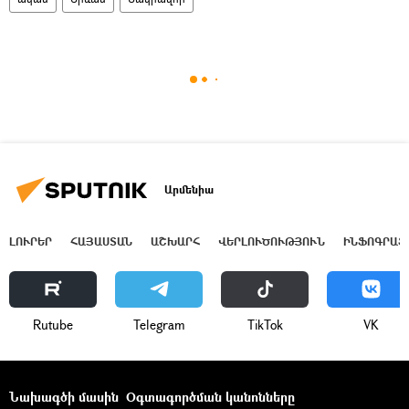
Արմենիա
ԼՈՒՐԵՐ
ՀԱՅԱՍՏԱՆ
ԱՇԽԱՐՀ
ՎԵՐԼՈՒԾՈՒԹՅՈՒՆ
ԻՆՖՈԳՐԱՖ
Rutube
Telegram
ТikТоk
VK
Նախագծի մասին
Օգտագործման կանոնները