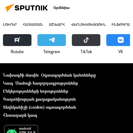
Արմենիա
ԼՈՒՐԵՐ
ՀԱՅԱՍՏԱՆ
ԱՇԽԱՐՀ
ՎԵՐԼՈՒԾՈՒԹՅՈՒՆ
ԻՆՖՈԳՐԱՖ
Rutube
Telegram
ТikТоk
VK
Նախագծի մասին
Օգտագործման կանոնները
Կապ
Մամուլի հաղորդագրություններ
Ընկերությունների նորություններ
Գաղտնիության քաղաքականություն
Տեղեկանիշի (cookie) օգտագործման
Հետադարձ կապ