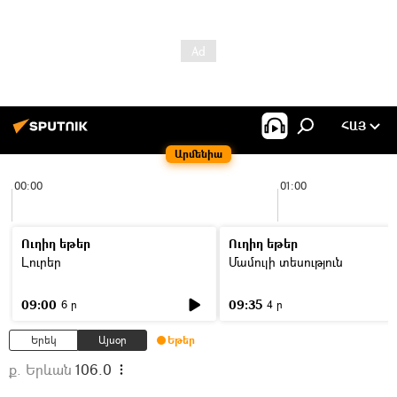
ՀԱՅ
Արմենիա
00:00
01:00
Ուղիղ եթեր
Ուղիղ եթեր
Լուրեր
Մամուլի տեսություն
09:00
09:35
6 ր
4 ր
Երեկ
Այսօր
Եթեր
ք. Երևան
106.0