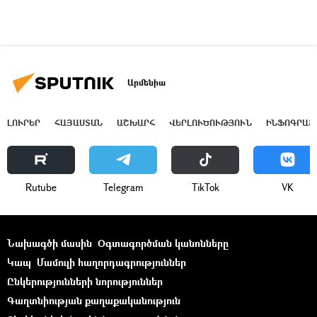
Արմենիա
ԼՈՒՐԵՐ
ՀԱՅԱՍՏԱՆ
ԱՇԽԱՐՀ
ՎԵՐԼՈՒԾՈՒԹՅՈՒՆ
ԻՆՖՈԳՐԱՖ
Rutube
Telegram
ТikТоk
VK
Նախագծի մասին
Օգտագործման կանոնները
Կապ
Մամուլի հաղորդագրություններ
Ընկերությունների նորություններ
Գաղտնիության քաղաքականություն