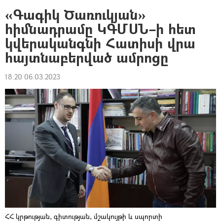
«Գագիկ Ծառուկյան»
հիմնադրամը ԿԳՄՍՆ–ի հետ
կվերականգնի Հատիսի վրա
հայտնաբերված ամրոցը
18:20 06.03.2023
ՀՀ կրթության, գիտության, մշակույթի և սպորտի