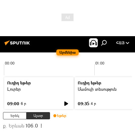
ՀԱՅ
Արմենիա
00:00
01:00
Ուղիղ եթեր
Ուղիղ եթեր
Լուրեր
Մամուլի տեսություն
09:00
09:35
6 ր
4 ր
Երեկ
Այսօր
Եթեր
ք. Երևան
106.0