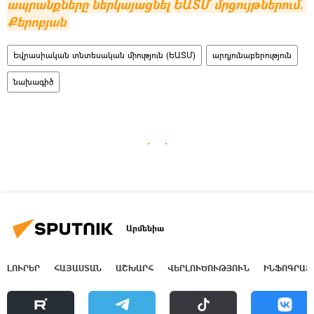
ապրանքները ներկայացնել ԵԱՏՄ մրցույթներում. 
Քերոբյան
Եվրասիական տնտեսական միություն (ԵԱՏՄ)
արդյունաբերություն
նախագիծ
Արմենիա
ԼՈՒՐԵՐ
ՀԱՅԱՍՏԱՆ
ԱՇԽԱՐՀ
ՎԵՐԼՈՒԾՈՒԹՅՈՒՆ
ԻՆՖՈԳՐԱՖ