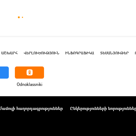
ԱՇԽԱՐՀ
ՎԵՐԼՈՒԾՈՒԹՅՈՒՆ
ԻՆՖՈԳՐԱՖԻԿԱ
ՏԵՍԱՆՅՈՒԹԵՐ
Odnoklassniki
Մամուլի հաղորդագրություններ
Ընկերությունների նորություննե