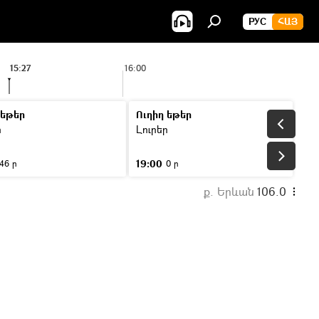
РУС
ՀԱՅ
15:27
16:00
 եթեր
Ուղիղ եթեր
ր
Լուրեր
19:00
46 ր
0 ր
ք. Երևան
106.0