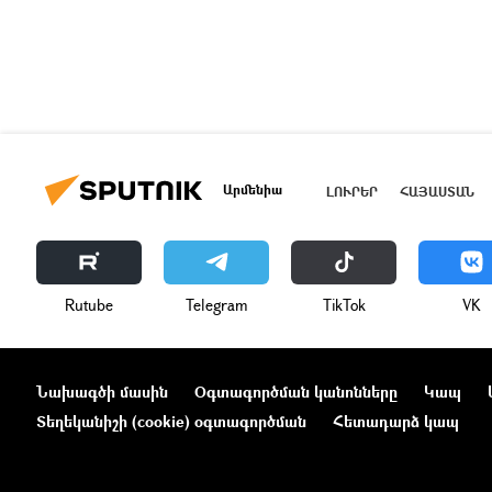
Արմենիա
ԼՈՒՐԵՐ
ՀԱՅԱՍՏԱՆ
Rutube
Telegram
ТikТоk
VK
Նախագծի մասին
Օգտագործման կանոնները
Կապ
Տեղեկանիշի (cookie) օգտագործման
Հետադարձ կապ