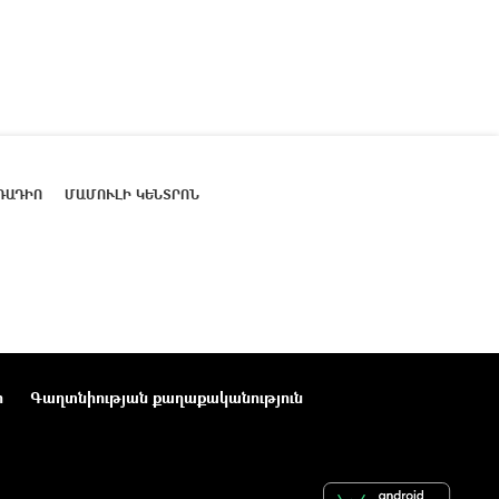
ՌԱԴԻՈ
ՄԱՄՈՒԼԻ ԿԵՆՏՐՈՆ
ր
Գաղտնիության քաղաքականություն