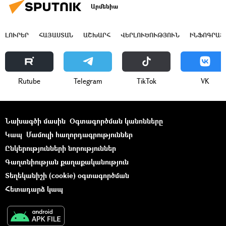
Արմենիա
ԼՈՒՐԵՐ
ՀԱՅԱՍՏԱՆ
ԱՇԽԱՐՀ
ՎԵՐԼՈՒԾՈՒԹՅՈՒՆ
ԻՆՖՈԳՐԱՖ
Rutube
Telegram
ТikТоk
VK
Նախագծի մասին
Օգտագործման կանոնները
Կապ
Մամուլի հաղորդագրություններ
Ընկերությունների նորություններ
Գաղտնիության քաղաքականություն
Տեղեկանիշի (cookie) օգտագործման
Հետադարձ կապ