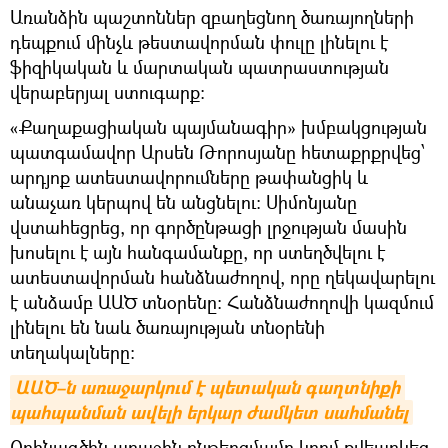
Առանձին պաշտոններ զբաղեցնող ծառայողների
դեպքում մինչև թեստավորման փուլը լինելու է
ֆիզիկական և մարտական պատրաստության
վերաբերյալ ստուգարք։
«Քաղաքացիական պայմանագիր» խմբակցության
պատգամավոր Արսեն Թորոսյանը հետաքրքրվեց՝
արդյոք ատեստավորումները թափանցիկ և
անաչառ կերպով են անցնելու։ Սիմոնյանը
վստահեցրեց, որ գործընթացի լրջության մասին
խոսելու է այն հանգամանքը, որ ստեղծվելու է
ատեստավորման հանձնաժողով, որը ղեկավարելու
է անձամբ ԱԱԾ տնօրենը։ Հանձնաժողովի կազմում
լինելու են նաև ծառայության տնօրենի
տեղակալները։
ԱԱԾ–ն առաջարկում է պետական գաղտնիքի 
պահպանման ավելի երկար ժամկետ սահմանել
Օրինագծին առաջին ընթերցմամբ կողմ քվեարկեց