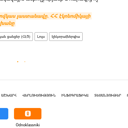
ովկաս լաստանավը. ՀՀ էկոնոմիկայի 
սխանը
ան ցանցեր (ՀԷՑ)
Լույս
էլեկտրաէներգիա
ԱՇԽԱՐՀ
ՎԵՐԼՈՒԾՈՒԹՅՈՒՆ
ԻՆՖՈԳՐԱՖԻԿԱ
ՏԵՍԱՆՅՈՒԹԵՐ
Odnoklassniki