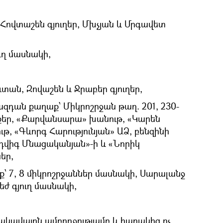
 Հովտաշեն գյուղեր, Մխչյան և Մրգավետ
ւղ մասնակի,
ւտան, Զովաշեն և Ջրաբեր գյուղեր,
Հրազդան քաղաք՝ Միկրոշրջան թաղ. 201, 230-
ենքեր, «Քարվանսարա» խանութ, «Կարեն
ւթ, «Գևորգ Հարությունյան» ԱՁ, բենզինի
ւդվիգ Մնացականյան»-ի և «Նորիկ
եր,
աք՝ 7, 8 միկրոշրջաններ մասնակի, Սարալանջ
ժ գյուղ մասնակի,
ակավայրն ամբողջությամբ և հարակից ոչ