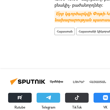
բնակիչ- բաժանորդներ:
Ե՞րբ կգործարկվի Փոթի-Կ
նախարարության պատա
Հայաստան
Հայաստանի էլեկտրակ
Արմենիա
ԼՈՒՐԵՐ
ՀԱՅԱՍՏԱՆ
Rutube
Telegram
ТikТоk
VK