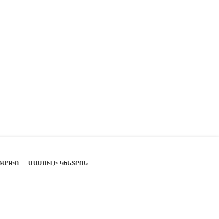
ՌԱԴԻՈ
ՄԱՄՈՒԼԻ ԿԵՆՏՐՈՆ