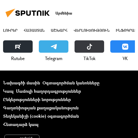
Արմենիա
ԼՈՒՐԵՐ
ՀԱՅԱՍՏԱՆ
ԱՇԽԱՐՀ
ՎԵՐԼՈՒԾՈՒԹՅՈՒՆ
ԻՆՖՈԳՐԱՖ
Rutube
Telegram
ТikТоk
VK
Նախագծի մասին
Օգտագործման կանոնները
Կապ
Մամուլի հաղորդագրություններ
Ընկերությունների նորություններ
Գաղտնիության քաղաքականություն
Տեղեկանիշի (cookie) օգտագործման
Հետադարձ կապ