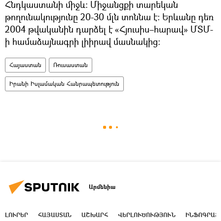
Հնդկաստանի միջև։ Միջանցքի տարեկան
թողունակությունը 20-30 մլն տոննա է։ Երևանը դեռ
2004 թվականին դարձել է «Հյուսիս–հարավ» ՄՏՄ-
ի համաձայնագրի լիիրավ մասնակից։
Հայաստան
Ռուսաստան
Իրանի Իսլամական Հանրապետություն
Արմենիա
ԼՈՒՐԵՐ
ՀԱՅԱՍՏԱՆ
ԱՇԽԱՐՀ
ՎԵՐԼՈՒԾՈՒԹՅՈՒՆ
ԻՆՖՈԳՐԱՖ