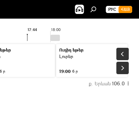
РУС
ՀԱՅ
17:44
18:00
 եթեր
Ուղիղ եթեր
ր
Լուրեր
19:00
6 ր
6 ր
ք. Երևան
106.0