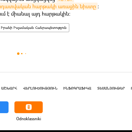
րդատվական հարթակի առաջին նիստը
։
մ է միանալ այդ հարթակին։
Իրանի Իսլամական Հանրապետություն
ԱՇԽԱՐՀ
ՎԵՐԼՈՒԾՈՒԹՅՈՒՆ
ԻՆՖՈԳՐԱՖԻԿԱ
ՏԵՍԱՆՅՈՒԹԵՐ
Odnoklassniki