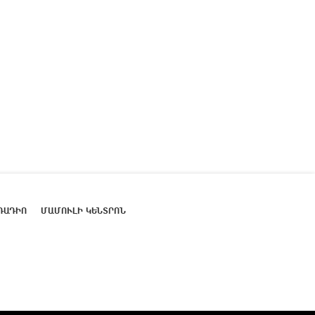
ՌԱԴԻՈ
ՄԱՄՈՒԼԻ ԿԵՆՏՐՈՆ