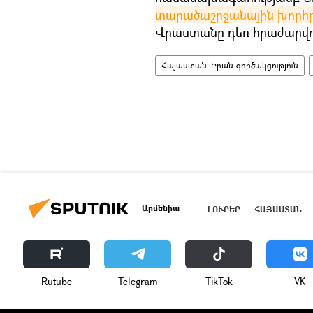
տարածաշրջանային խորհ
Վրաստանը դեռ հրաժարվու
Հայաստան–Իրան գործակցություն
Արմենիա
ԼՈՒՐԵՐ
ՀԱՅԱՍՏԱՆ
Rutube
Telegram
ТikТоk
VK