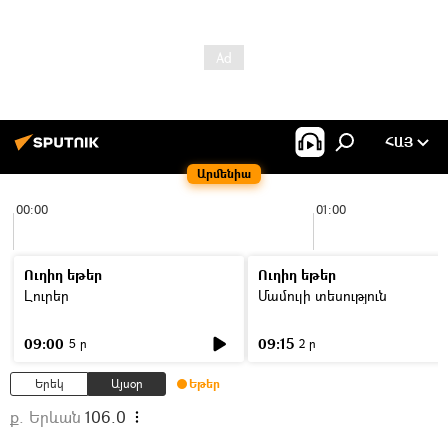
ՀԱՅ
Արմենիա
00:00
01:00
Ուղիղ եթեր
Ուղիղ եթեր
Լուրեր
Մամուլի տեսություն
09:00
09:15
5 ր
2 ր
Երեկ
Այսօր
Եթեր
ք. Երևան
106.0