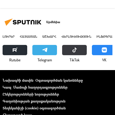
Արմենիա
ԼՈՒՐԵՐ
ՀԱՅԱՍՏԱՆ
ԱՇԽԱՐՀ
ՎԵՐԼՈՒԾՈՒԹՅՈՒՆ
ԻՆՖՈԳՐԱՖ
Rutube
Telegram
ТikТоk
VK
Նախագծի մասին
Օգտագործման կանոնները
Կապ
Մամուլի հաղորդագրություններ
Ընկերությունների նորություններ
Գաղտնիության քաղաքականություն
Տեղեկանիշի (cookie) օգտագործման
Հետադարձ կապ