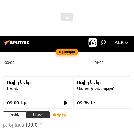
ՀԱՅ
Արմենիա
00:00
01:00
Ուղիղ եթեր
Ուղիղ եթեր
Լուրեր
Մամուլի տեսություն
09:00
09:35
6 ր
4 ր
Երեկ
Այսօր
Եթեր
ք. Երևան
106.0