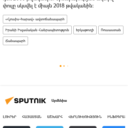
փուլը սկսվել է միայն 2018 թվականին։
«Հյուսիս–հարավ» ավտոճանապարհ
Իրանի Իսլամական Հանրապետություն
երկաթուղի
Ռուսաստան
Ճանապարհ
Արմենիա
ԼՈՒՐԵՐ
ՀԱՅԱՍՏԱՆ
ԱՇԽԱՐՀ
ՎԵՐԼՈՒԾՈՒԹՅՈՒՆ
ԻՆՖՈԳՐԱՖ