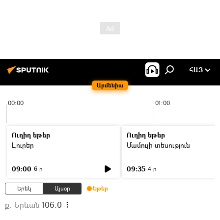
ՀԱՅ
Արմենիա
00:00
01:00
Ուղիղ եթեր
Ուղիղ եթեր
Լուրեր
Մամուլի տեսություն
09:00
09:35
6 ր
4 ր
Երեկ
Այսօր
Եթեր
ք. Երևան
106.0