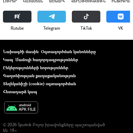
ԼՈՒՐԵՐ
ՀԱՅԱՍՏԱՆ
ԱՇԽԱՐՀ
ՎԵՐԼՈՒԾՈՒԹՅՈՒՆ
ԻՆՖՈԳՐԱՖ
Rutube
Telegram
ТikТоk
VK
Նախագծի մասին
Օգտագործման կանոնները
Կապ
Մամուլի հաղորդագրություններ
Ընկերությունների նորություններ
Գաղտնիության քաղաքականություն
Տեղեկանիշի (cookie) օգտագործման
Հետադարձ կապ
© 2026 Sputnik Բոլոր իրավունքները պաշտպանված
են. 18+