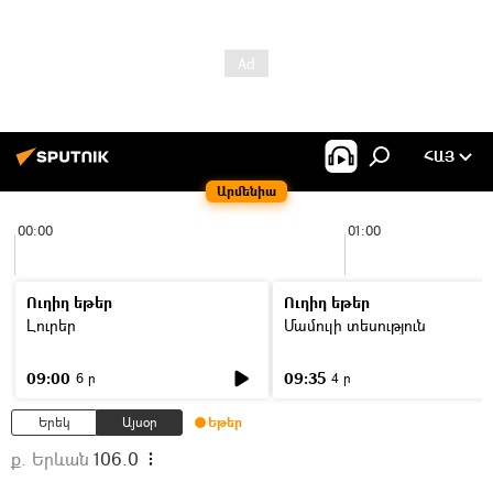
ՀԱՅ
Արմենիա
00:00
01:00
Ուղիղ եթեր
Ուղիղ եթեր
Լուրեր
Մամուլի տեսություն
09:00
09:35
6 ր
4 ր
Երեկ
Այսօր
Եթեր
ք. Երևան
106.0