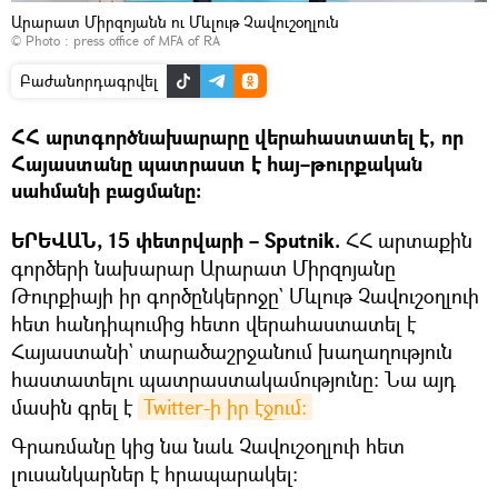
Արարատ Միրզոյանն ու Մևլութ Չավուշօղլուն
© Photo :
press office of MFA of RA
Բաժանորդագրվել
ՀՀ արտգործնախարարը վերահաստատել է, որ
Հայաստանը պատրաստ է հայ–թուրքական
սահմանի բացմանը։
ԵՐԵՎԱՆ, 15 փետրվարի – Sputnik.
ՀՀ արտաքին
գործերի նախարար Արարատ Միրզոյանը
Թուրքիայի իր գործընկերոջը` Մևլութ Չավուշօղլուի
հետ հանդիպումից հետո վերահաստատել է
Հայաստանի` տարածաշրջանում խաղաղություն
հաստատելու պատրաստակամությունը։ Նա այդ
մասին գրել է
Twitter-ի իր էջում։
Գրառմանը կից նա նաև Չավուշօղլուի հետ
լուսանկարներ է հրապարակել։