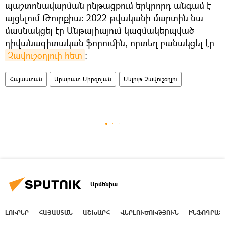
պաշտոնավարման ընթացքում երկրորդ անգամ է
այցելում Թուրքիա։ 2022 թվականի մարտին նա
մասնակցել էր Անթալիայում կազմակերպված
դիվանագիտական ֆորումին, որտեղ բանակցել էր
Չավուշօղլուի հետ
։
Հայաստան
Արարատ Միրզոյան
Մևլութ Չավուշօղլու
Արմենիա
ԼՈՒՐԵՐ
ՀԱՅԱՍՏԱՆ
ԱՇԽԱՐՀ
ՎԵՐԼՈՒԾՈՒԹՅՈՒՆ
ԻՆՖՈԳՐԱՖ