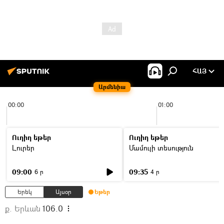
ՀԱՅ
Արմենիա
00:00
01:00
Ուղիղ եթեր
Ուղիղ եթեր
Լուրեր
Մամուլի տեսություն
09:00
09:35
6 ր
4 ր
Երեկ
Այսօր
Եթեր
ք. Երևան
106.0