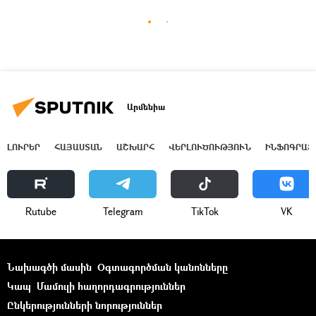
Արմենիա
ԼՈՒՐԵՐ
ՀԱՅԱՍՏԱՆ
ԱՇԽԱՐՀ
ՎԵՐԼՈՒԾՈՒԹՅՈՒՆ
ԻՆՖՈԳՐԱՖ
Rutube
Telegram
ТikТоk
VK
Նախագծի մասին
Օգտագործման կանոնները
Կապ
Մամուլի հաղորդագրություններ
Ընկերությունների նորություններ