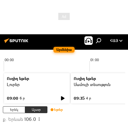
ՀԱՅ
Արմենիա
00:00
01:00
Ուղիղ եթեր
Ուղիղ եթեր
Լուրեր
Մամուլի տեսություն
09:00
09:35
6 ր
4 ր
Երեկ
Այսօր
Եթեր
ք. Երևան
106.0