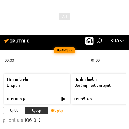
ՀԱՅ
Արմենիա
00:00
01:00
Ուղիղ եթեր
Ուղիղ եթեր
Լուրեր
Մամուլի տեսություն
09:00
09:35
6 ր
4 ր
Երեկ
Այսօր
Եթեր
ք. Երևան
106.0