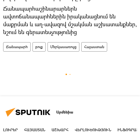
Ճանապարհաշինարարներն
ավտոճանապարհներին իրականացնում են
մաքրման և աղ-ավազով մշակման աշխատանքներ,
նշում են գերատեսչությունից
Ճանապարհ
բուք
Մերկասառույց
Հայաստան
Արմենիա
ԼՈՒՐԵՐ
ՀԱՅԱՍՏԱՆ
ԱՇԽԱՐՀ
ՎԵՐԼՈՒԾՈՒԹՅՈՒՆ
ԻՆՖՈԳՐԱՖ