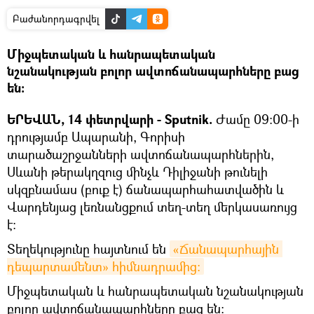
Բաժանորդագրվել
Միջպետական և հանրապետական
նշանակության բոլոր ավտոճանապարհները բաց
են։
ԵՐԵՎԱՆ, 14 փետրվարի - Sputnik.
Ժամը 09։00-ի
դրությամբ Ապարանի, Գորիսի
տարածաշրջանների ավտոճանապարհներին,
Սևանի թերակղզուց մինչև Դիլիջանի թունելի
սկզբնամաս (բուք է) ճանապարհահատվածին և
Վարդենյաց լեռնանցքում տեղ-տեղ մերկասառույց
է։
Տեղեկությունը հայտնում են
«Ճանապարհային 
դեպարտամենտ» հիմնադրամից։
Միջպետական և հանրապետական նշանակության
բոլոր ավտոճանապարհները բաց են։