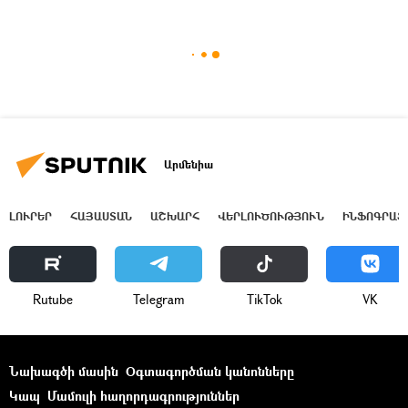
Արմենիա
ԼՈՒՐԵՐ
ՀԱՅԱՍՏԱՆ
ԱՇԽԱՐՀ
ՎԵՐԼՈՒԾՈՒԹՅՈՒՆ
ԻՆՖՈԳՐԱՖ
Rutube
Telegram
ТikТоk
VK
Նախագծի մասին
Օգտագործման կանոնները
Կապ
Մամուլի հաղորդագրություններ