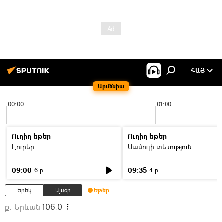
ՀԱՅ
Արմենիա
00:00
01:00
Ուղիղ եթեր
Ուղիղ եթեր
Լուրեր
Մամուլի տեսություն
09:00
09:35
6 ր
4 ր
Երեկ
Այսօր
Եթեր
ք. Երևան
106.0