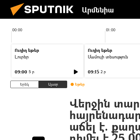
Արմենիա
00:00
01:00
Ուղիղ եթեր
Ուղիղ եթեր
Լուրեր
Մամուլի տեսություն
09:00
09:15
5 ր
2 ր
Երեկ
Այսօր
Եթեր
Վերջին տար
հայրենադար
աճել է. քա
դիմել է 25.