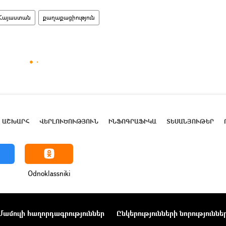
Հայաստան
քաղաքացիություն
ԱՇԽԱՐՀ
ՎԵՐԼՈՒԾՈՒԹՅՈՒՆ
ԻՆՖՈԳՐԱՖԻԿԱ
ՏԵՍԱՆՅՈՒԹԵՐ
Odnoklassniki
Մամուլի հաղորդագրություններ
Ընկերությունների նորություննե