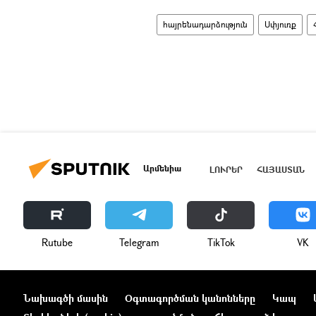
հայրենադարձություն
Սփյուռք
Արմենիա
ԼՈՒՐԵՐ
ՀԱՅԱՍՏԱՆ
Rutube
Telegram
ТikТоk
VK
Նախագծի մասին
Օգտագործման կանոնները
Կապ