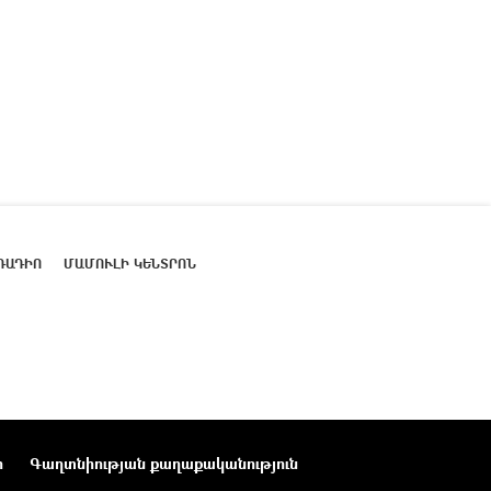
ՌԱԴԻՈ
ՄԱՄՈՒԼԻ ԿԵՆՏՐՈՆ
ր
Գաղտնիության քաղաքականություն