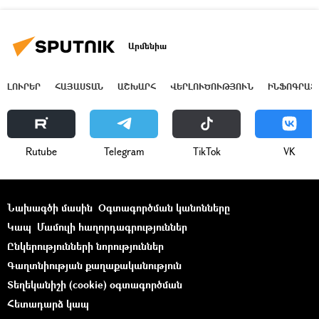
Արմենիա
ԼՈՒՐԵՐ
ՀԱՅԱՍՏԱՆ
ԱՇԽԱՐՀ
ՎԵՐԼՈՒԾՈՒԹՅՈՒՆ
ԻՆՖՈԳՐԱՖ
Rutube
Telegram
ТikТоk
VK
Նախագծի մասին
Օգտագործման կանոնները
Կապ
Մամուլի հաղորդագրություններ
Ընկերությունների նորություններ
Գաղտնիության քաղաքականություն
Տեղեկանիշի (cookie) օգտագործման
Հետադարձ կապ