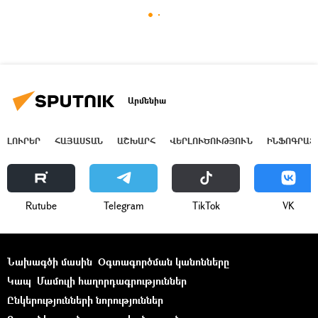
Արմենիա
ԼՈՒՐԵՐ
ՀԱՅԱՍՏԱՆ
ԱՇԽԱՐՀ
ՎԵՐԼՈՒԾՈՒԹՅՈՒՆ
ԻՆՖՈԳՐԱՖ
Rutube
Telegram
ТikТоk
VK
Նախագծի մասին
Օգտագործման կանոնները
Կապ
Մամուլի հաղորդագրություններ
Ընկերությունների նորություններ