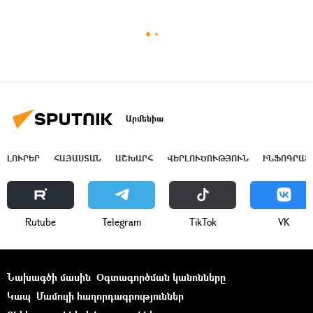
Արմենիա
ԼՈՒՐԵՐ
ՀԱՅԱՍՏԱՆ
ԱՇԽԱՐՀ
ՎԵՐԼՈՒԾՈՒԹՅՈՒՆ
ԻՆՖՈԳՐԱՖ
Rutube
Telegram
ТikТоk
VK
Նախագծի մասին
Օգտագործման կանոնները
Կապ
Մամուլի հաղորդագրություններ