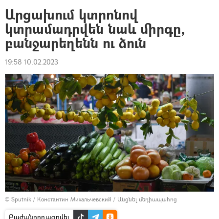
Արցախում կտրոնով
կտրամադրվեն նաև միրգը,
բանջարեղենն ու ձուն
19:58 10.02.2023
© Sputnik / Константин Михальчевский
/
Անցնել մեդիապահոց
Բաժանորդագրվել