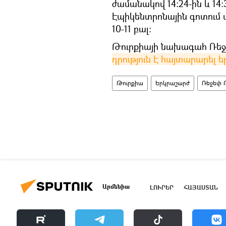
ժամանակով 14։24-ին և 14։
Էպիկենտրոնային գոտում ս
10-11 բալ:
Թուրքիայի նախագահ Ռե
դրություն Է հայտարարել 
Թուրքիա
Երկրաշարժ
Ռեջեփ 
Արմենիա
ԼՈՒՐԵՐ
ՀԱՅԱՍՏԱՆ