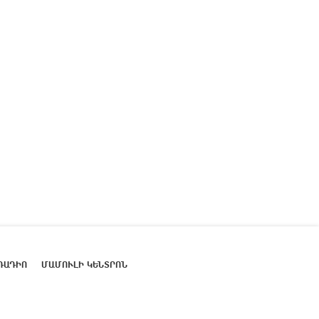
ՌԱԴԻՈ
ՄԱՄՈՒԼԻ ԿԵՆՏՐՈՆ