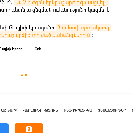
36-ին
ևս 2 ուժգին երկրաշարժ է գրանցվել։ 
տորգետնյա ցնցման ուժգնությունը կազմել է
ջեփ Թայիփ Էրդողանը
3 ամսով արտակարգ 
երկրաշարժից տուժած նահանգներում
։
Թայիփ Էրդողան
Զոհ
ԱՇԽԱՐՀ
ՎԵՐԼՈՒԾՈՒԹՅՈՒՆ
ԻՆՖՈԳՐԱՖԻԿԱ
ՏԵՍԱՆՅՈՒԹԵՐ